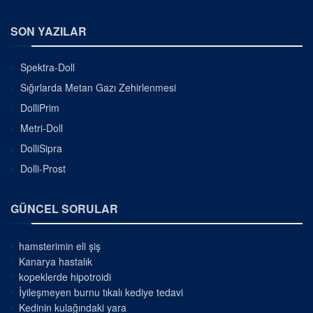
SON YAZILAR
Spektra-Doll
Sığırlarda Metan Gazı Zehirlenmesi
DolliPrim
Metri-Doll
DolliSipra
Dolli-Prost
GÜNCEL SORULAR
hamsterimin eli şiş
Kanarya hastalık
kopeklerde hipotroidi
İyileşmeyen burnu tıkalı kediye tedavi
Kedinin kulağındaki yara