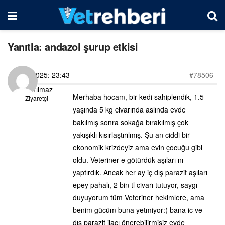
Yanıtla: andazol şurup etkisi
23/03/2025: 23:43
#78506
Asya Yılmaz
Merhaba hocam, bir kedi sahiplendik, 1.5
Ziyaretçi
yaşında 5 kg civarında aslında evde
bakılmış sonra sokağa bırakılmış çok
yakışıklı kısırlaştırılmış. Şu an ciddi bir
ekonomik krizdeyiz ama evin çocuğu gibi
oldu. Veteriner e götürdük aşıları nı
yaptırdık. Ancak her ay iç dış parazit aşıları
epey pahalı, 2 bin tl civarı tutuyor, saygı
duyuyorum tüm Veteriner hekimlere, ama
benim gücüm buna yetmiyor:( bana ic ve
dış parazit ilacı önerebilirmisiz evde