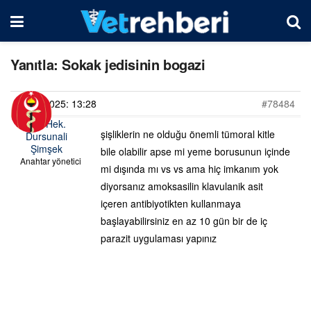
Yanıtla: Sokak jedisinin bogazi
23/03/2025: 13:28
#78484
Vet. Hek.
şişliklerin ne olduğu önemli tümoral kitle
Dursunali
Şimşek
bile olabilir apse mi yeme borusunun içinde
Anahtar yönetici
mi dışında mı vs vs ama hiç imkanım yok
diyorsanız amoksasilin klavulanik asit
içeren antibiyotikten kullanmaya
başlayabilirsiniz en az 10 gün bir de iç
parazit uygulaması yapınız