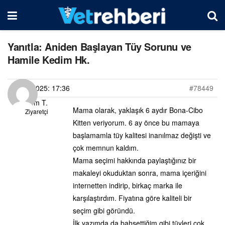
Yanıtla: Aniden Başlayan Tüy Sorunu ve
Hamile Kedim Hk.
21/03/2025: 17:36
#78449
Gizem T.
Mama olarak, yaklaşık 6 aydır Bona-Cibo
Ziyaretçi
Kitten veriyorum. 6 ay önce bu mamaya
başlamamla tüy kalitesi inanılmaz değişti ve
çok memnun kaldım.
Mama seçimi hakkında paylaştığınız bir
makaleyi okuduktan sonra, mama içeriğini
internetten indirip, birkaç marka ile
karşılaştırdım. Fiyatına göre kaliteli bir
seçim gibi göründü.
İlk yazımda da bahsettiğim gibi tüyleri çok