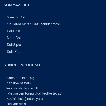
SON YAZILAR
Spektra-Doll
Sığırlarda Metan Gazı Zehirlenmesi
DolliPrim
Metri-Doll
DolliSipra
Dolli-Prost
GÜNCEL SORULAR
hamsterimin eli şiş
Kanarya hastalık
kopeklerde hipotroidi
İyileşmeyen burnu tıkalı kediye tedavi
Kedinin kulağındaki yara
İlaç yan etkisi