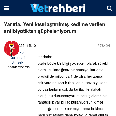
Yanıtla: Yeni kısırlaştırılmış kedime verilen
antibiyotikten şüpheleniyorum
21/03/2025: 15:10
#78424
Vet. Hek.
merhaba
Dursunali
Şimşek
bizde böyle bir bilgi yok etken olarak sürekli
Anahtar yönetici
olarak kullandığımız bir antibiyotiktir ama
biyoloji de milyonda 1 de olsa her zaman
risk vardır a ilacı b ilacı farketmez o yüzden
bu yazılanların çok da bu ilaç ile alakalı
olduğunu düşünmüyorum sonuç olarak bir
rahatsızlık var ki ilaç kullanıyorsun kimse
hastalığa nedene bakmıyor ama hekime
ilaca suç atmayı daha kolay ve rahat olarak