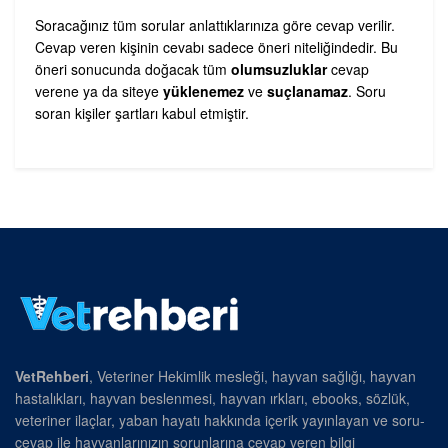
Soracağınız tüm sorular anlattıklarınıza göre cevap verilir.
Cevap veren kişinin cevabı sadece öneri niteliğindedir. Bu
öneri sonucunda doğacak tüm
olumsuzluklar
cevap
verene ya da siteye
yüklenemez
ve
suçlanamaz
. Soru
soran kişiler şartları kabul etmiştir.
VetRehberi
, Veteriner Hekimlik mesleği, hayvan sağlığı, hayvan
hastalıkları, hayvan beslenmesi, hayvan ırkları, ebooks, sözlük,
veteriner ilaçlar, yaban hayatı hakkında içerik yayınlayan ve soru-
cevap ile hayvanlarınızın sorunlarına cevap veren bilgi