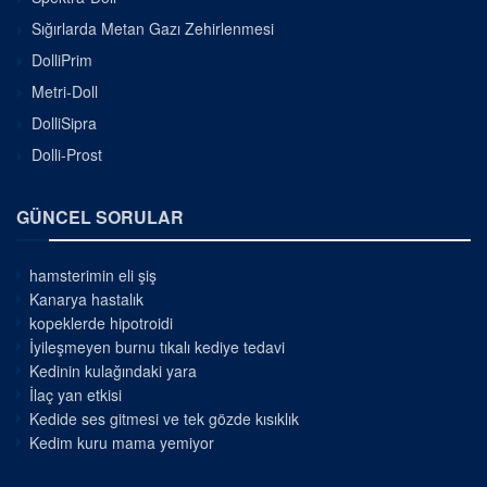
Sığırlarda Metan Gazı Zehirlenmesi
DolliPrim
Metri-Doll
DolliSipra
Dolli-Prost
GÜNCEL SORULAR
hamsterimin eli şiş
Kanarya hastalık
kopeklerde hipotroidi
İyileşmeyen burnu tıkalı kediye tedavi
Kedinin kulağındaki yara
İlaç yan etkisi
Kedide ses gitmesi ve tek gözde kısıklık
Kedim kuru mama yemiyor