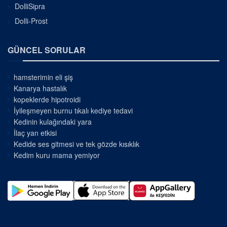
DolliSipra
Dolli-Prost
GÜNCEL SORULAR
hamsterimin eli şiş
Kanarya hastalık
kopeklerde hipotroidi
İyileşmeyen burnu tıkalı kediye tedavi
Kedinin kulağındaki yara
İlaç yan etkisi
Kedide ses gitmesi ve tek gözde kısıklık
Kedim kuru mama yemiyor