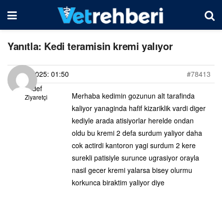
Yanıtla: Kedi teramisin kremi yalıyor
21/03/2025: 01:50
#78413
Sedef
Merhaba kedimin gozunun alt tarafinda
Ziyaretçi
kaliyor yanaginda hafif kizariklik vardi diger
kediyle arada atisiyorlar herelde ondan
oldu bu kremi 2 defa surdum yaliyor daha
cok actirdi kantoron yagi surdum 2 kere
surekli patisiyle surunce ugrasiyor orayla
nasil gecer kremi yalarsa bisey olurmu
korkunca biraktim yaliyor diye