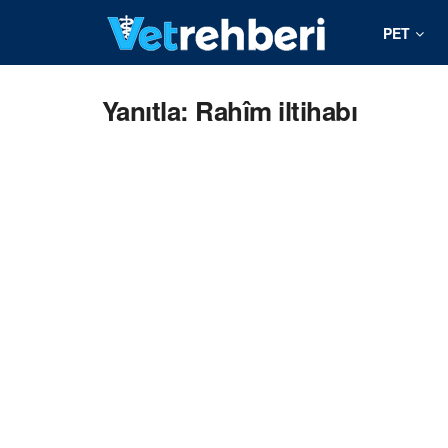
PET
Yanıtla: Rahîm iltihabı