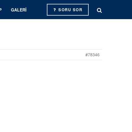
P
GALERI
SORU SOR
#78346