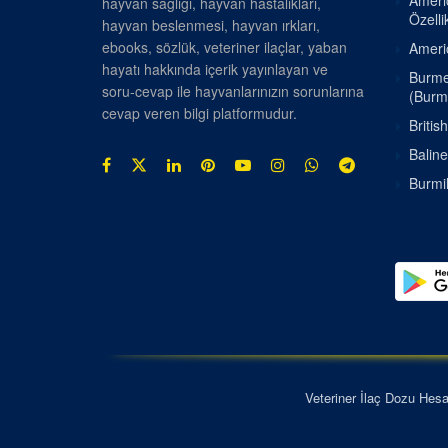
Americ
hayvan sağlığı, hayvan hastalıkları,
Özellik
hayvan beslenmesi, hayvan ırkları,
ebooks, sözlük, veteriner ilaçlar, yaban
Americ
hayatı hakkında içerik yayınlayan ve
Burmes
soru-cevap ile hayvanlarınızın sorunlarına
(Burm
cevap veren bilgi platformudur.
Britis
Baline
Burmil
Veteriner İlaç Dozu Hes