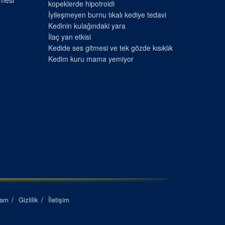
nmesi
kopeklerde hipotroidi
İyileşmeyen burnu tıkalı kediye tedavi
Kedinin kulağındaki yara
İlaç yan etkisi
Kedide ses gitmesi ve tek gözde kısıklık
Kedim kuru mama yemiyor
lam
Gizlilik
İletişim