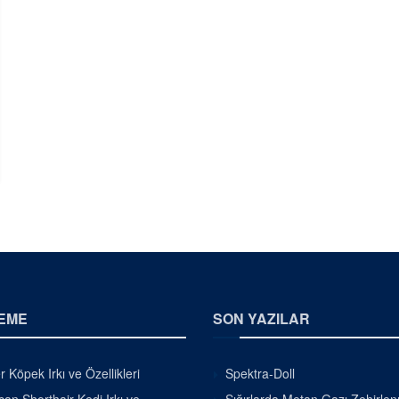
EME
SON YAZILAR
r Köpek Irkı ve Özellikleri
Spektra-Doll