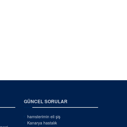
GÜNCEL SORULAR
hamsterimin eli şiş
Kanarya hastalık