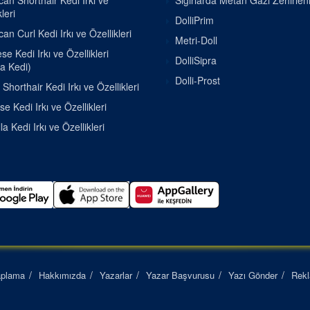
an Shorthair Kedi Irkı ve
Sığırlarda Metan Gazı Zehirle
leri
DolliPrim
an Curl Kedi Irkı ve Özellikleri
Metri-Doll
e Kedi Irkı ve Özellikleri
DolliSipra
a Kedi)
Dolli-Prost
h Shorthair Kedi Irkı ve Özellikleri
se Kedi Irkı ve Özellikleri
la Kedi Irkı ve Özellikleri
aplama
Hakkımızda
Yazarlar
Yazar Başvurusu
Yazı Gönder
Rek