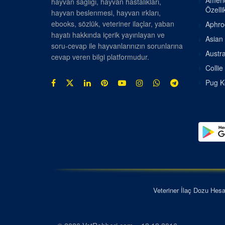
Americ
hayvan sağlığı, hayvan hastalıkları,
Özellik
hayvan beslenmesi, hayvan ırkları,
ebooks, sözlük, veteriner ilaçlar, yaban
Aphrod
hayatı hakkında içerik yayınlayan ve
Asian 
soru-cevap ile hayvanlarınızın sorunlarına
Austra
cevap veren bilgi platformudur.
Collie
Pug Kö
Veteriner İlaç Dozu Hes