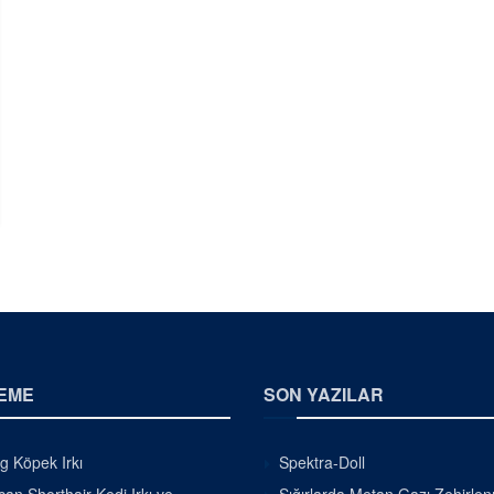
EME
SON YAZILAR
g Köpek Irkı
Spektra-Doll