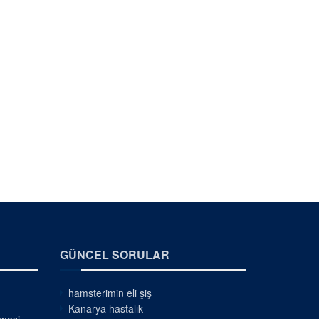
GÜNCEL SORULAR
hamsterimin eli şiş
Kanarya hastalık