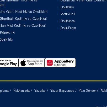
an Shorthair Kedi Irkı ve
Sığırlarda Metan Gazı Zehirle
leri
DolliPrim
ite Giant Kedi Irkı ve Özellikleri
Metri-Doll
Shorthair Kedi Irkı ve Özellikleri
DolliSipra
lian Mist Kedi Irkı ve Özellikleri
Dolli-Prost
 Köpek Irkı
pek Irkı
aplama
Hakkımızda
Yazarlar
Yazar Başvurusu
Yazı Gönder
Rek