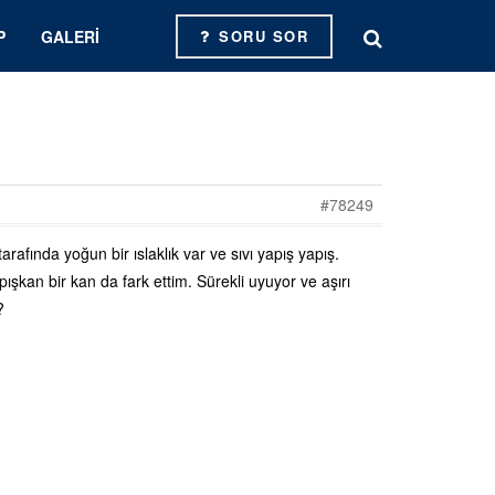
P
GALERI
SORU SOR
#78249
rafında yoğun bir ıslaklık var ve sıvı yapış yapış.
pışkan bir kan da fark ettim. Sürekli uyuyor ve aşırı
?