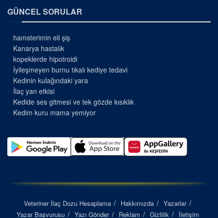
GÜNCEL SORULAR
hamsterimin eli şiş
Kanarya hastalık
kopeklerde hipotroidi
İyileşmeyen burnu tıkalı kediye tedavi
Kedinin kulağındaki yara
İlaç yan etkisi
Kedide ses gitmesi ve tek gözde kısıklık
Kedim kuru mama yemiyor
Veteriner İlaç Dozu Hesaplama
Hakkımızda
Yazarlar
Yazar Başvurusu
Yazı Gönder
Reklam
Gizlilik
İletişim