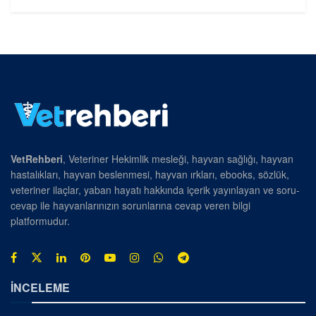
VetRehberi
, Veteriner Hekimlik mesleği, hayvan sağlığı, hayvan
hastalıkları, hayvan beslenmesi, hayvan ırkları, ebooks, sözlük,
veteriner ilaçlar, yaban hayatı hakkında içerik yayınlayan ve soru-
cevap ile hayvanlarınızın sorunlarına cevap veren bilgi
platformudur.
İNCELEME