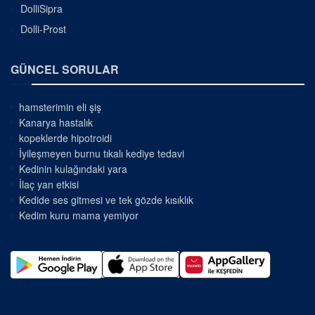
DolliSipra
Dolli-Prost
GÜNCEL SORULAR
hamsterimin eli şiş
Kanarya hastalık
kopeklerde hipotroidi
İyileşmeyen burnu tıkalı kediye tedavi
Kedinin kulağındaki yara
İlaç yan etkisi
Kedide ses gitmesi ve tek gözde kısıklık
Kedim kuru mama yemiyor