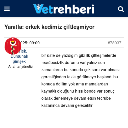
Yanıtla: erkek kedimiz çiftleşmiyor
05/03/2025: 09:09
#78037
Vet. Hek.
bir üste de yazdığım gibi ilk çiftleşmelerde
Dursunali
Şimşek
tecrübesizlik durumu var yalnız son
Anahtar yönetici
zamanlarda bu konuda çok soru var olması
gerektiğinden fazla görülmeye başlandı bu
konuda delilim yok ama mamalardan
kaynaklı olduğunu hissi bende var sonuç
olarak denemeye devam etsin tecrübe
kazanınca devamı gelecektir