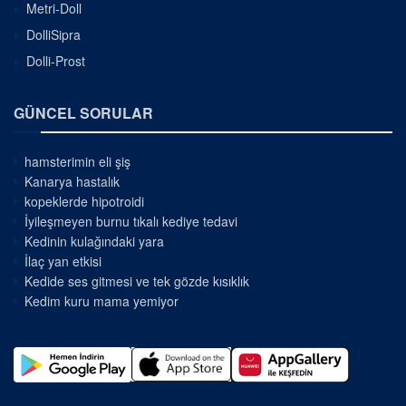
Metri-Doll
DolliSipra
Dolli-Prost
GÜNCEL SORULAR
hamsterimin eli şiş
Kanarya hastalık
kopeklerde hipotroidi
İyileşmeyen burnu tıkalı kediye tedavi
Kedinin kulağındaki yara
İlaç yan etkisi
Kedide ses gitmesi ve tek gözde kısıklık
Kedim kuru mama yemiyor