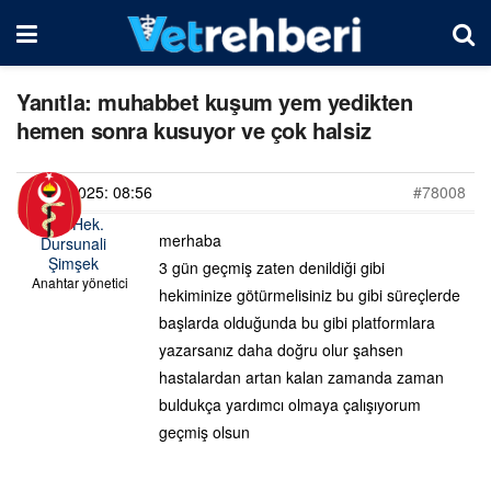
Yanıtla: muhabbet kuşum yem yedikten
hemen sonra kusuyor ve çok halsiz
03/03/2025: 08:56
#78008
Vet. Hek.
merhaba
Dursunali
Şimşek
3 gün geçmiş zaten denildiği gibi
Anahtar yönetici
hekiminize götürmelisiniz bu gibi süreçlerde
başlarda olduğunda bu gibi platformlara
yazarsanız daha doğru olur şahsen
hastalardan artan kalan zamanda zaman
buldukça yardımcı olmaya çalışıyorum
geçmiş olsun