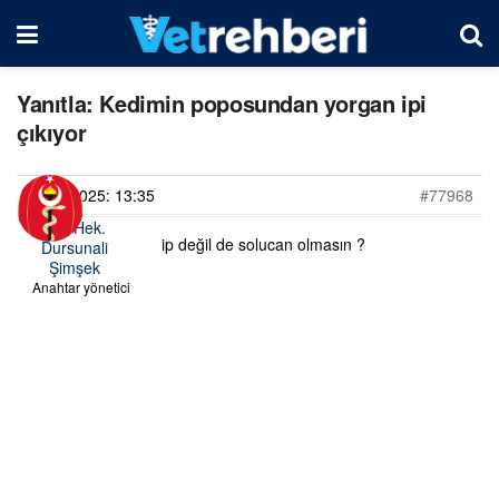
Yanıtla: Kedimin poposundan yorgan ipi
çıkıyor
01/03/2025: 13:35
#77968
Vet. Hek.
ip değil de solucan olmasın ?
Dursunali
Şimşek
Anahtar yönetici