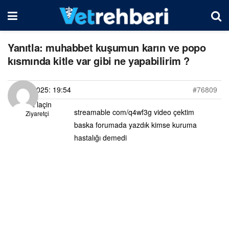
Yanıtla: muhabbet kuşumun karın ve popo
kısmında kitle var gibi ne yapabilirim ?
14/01/2025: 19:54
#76809
fatma laçin
streamable com/q4wf3g video çektim
Ziyaretçi
baska forumada yazdık kimse kuruma
hastalığı demedi