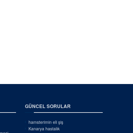
GÜNCEL SORULAR
hamsterimin eli şiş
Kanarya hastalık