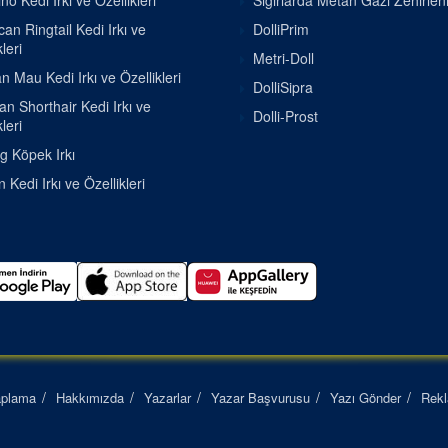
o Kedi Irkı ve Özellikleri
Sığırlarda Metan Gazı Zehirle
an Ringtail Kedi Irkı ve
DolliPrim
leri
Metri-Doll
n Mau Kedi Irkı ve Özellikleri
DolliSipra
ian Shorthair Kedi Irkı ve
Dolli-Prost
leri
g Köpek Irkı
 Kedi Irkı ve Özellikleri
aplama
Hakkımızda
Yazarlar
Yazar Başvurusu
Yazı Gönder
Rek