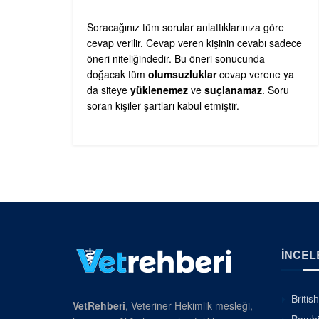
Soracağınız tüm sorular anlattıklarınıza göre
cevap verilir. Cevap veren kişinin cevabı sadece
öneri niteliğindedir. Bu öneri sonucunda
doğacak tüm
olumsuzluklar
cevap verene ya
da siteye
yüklenemez
ve
suçlanamaz
. Soru
soran kişiler şartları kabul etmiştir.
İNCEL
Britis
VetRehberi
, Veteriner Hekimlik mesleği,