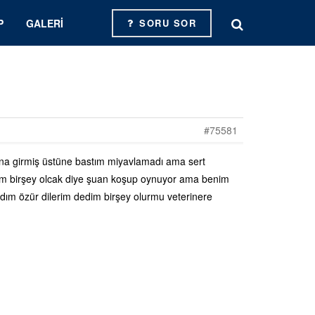
P
GALERI
SORU SOR
#75581
tına girmiş üstüne bastım miyavlamadı ama sert
um birşey olcak diye şuan koşup oynuyor ama benim
dım özür dilerim dedim birşey olurmu veterinere