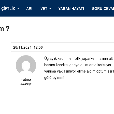
ÇIFTLIK
ARI
VET
YABAN HAYATI
SORU-CEVA
ım ?
28/11/2024: 12:56
Üç aylık kedim temizlik yaparken halının al
bastım kendimi geriye attım ama korkuyor
yanıma yaklaşmıyor elime aldım öptüm ssrıl
götüreyimmi
Fatma
Ziyaretçi