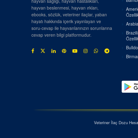
Bambin
hayvan sağlığı, hayvan hastalıkları,
hayvan beslenmesi, hayvan ırkları,
Americ
ebooks, sözlük, veteriner ilaçlar, yaban
Özellik
hayatı hakkında içerik yayınlayan ve
Arabia
soru-cevap ile hayvanlarınızın sorunlarına
Brazil
cevap veren bilgi platformudur.
Özellik
Bulldo
Birman
Veteriner İlaç Dozu Hes