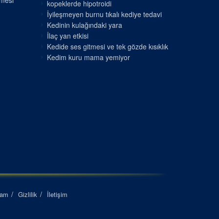
nmesi
kopeklerde hipotroidi
İyileşmeyen burnu tıkalı kediye tedavi
Kedinin kulağındaki yara
İlaç yan etkisi
Kedide ses gitmesi ve tek gözde kısıklık
Kedim kuru mama yemiyor
lam
Gizlilik
İletişim