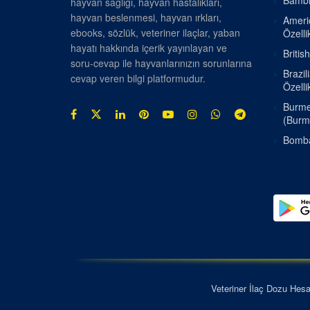
Bambin
hayvan sağlığı, hayvan hastalıkları,
hayvan beslenmesi, hayvan ırkları,
Americ
ebooks, sözlük, veteriner ilaçlar, yaban
Özellik
hayatı hakkında içerik yayınlayan ve
Britis
soru-cevap ile hayvanlarınızın sorunlarına
Brazil
cevap veren bilgi platformudur.
Özellik
Burmes
(Burm
Bombay
Veteriner İlaç Dozu Hes