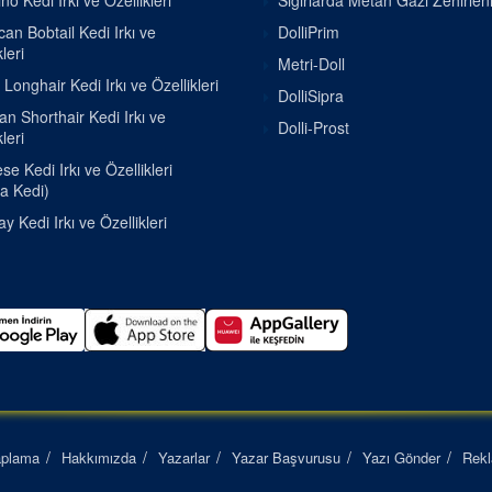
o Kedi Irkı ve Özellikleri
Sığırlarda Metan Gazı Zehirle
an Bobtail Kedi Irkı ve
DolliPrim
leri
Metri-Doll
h Longhair Kedi Irkı ve Özellikleri
DolliSipra
ian Shorthair Kedi Irkı ve
Dolli-Prost
leri
e Kedi Irkı ve Özellikleri
a Kedi)
 Kedi Irkı ve Özellikleri
aplama
Hakkımızda
Yazarlar
Yazar Başvurusu
Yazı Gönder
Rek