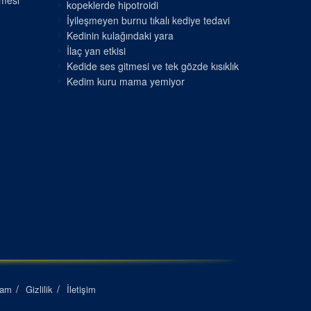
nmesi
kopeklerde hipotroidi
İyileşmeyen burnu tıkalı kediye tedavi
Kedinin kulağındaki yara
İlaç yan etkisi
Kedide ses gitmesi ve tek gözde kısıklık
Kedim kuru mama yemiyor
lam
Gizlilik
İletişim