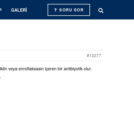
P
GALERI
SORU SOR
#13277
lin veya enroflaksasin içeren bir antibiyotik olur.
.