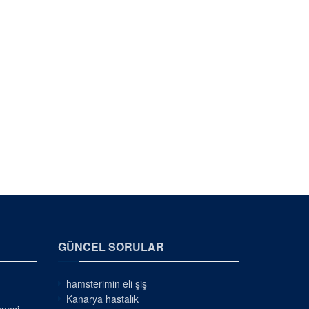
GÜNCEL SORULAR
hamsterimin eli şiş
Kanarya hastalık