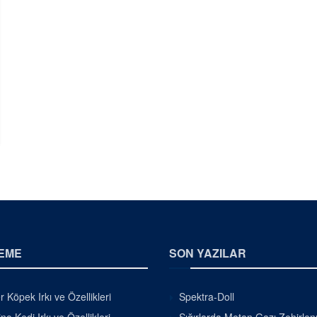
EME
SON YAZILAR
r Köpek Irkı ve Özellikleri
Spektra-Doll