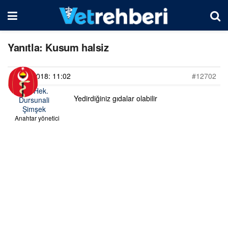
Yanıtla: Kusum halsiz
18/09/2018: 11:02
#12702
Vet. Hek.
Yedirdiğiniz gıdalar olabilir
Dursunali
Şimşek
Anahtar yönetici