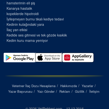
hamsterimin eli şiş
Kanarya hastalık
kopeklerde hipotroidi
İyileşmeyen burnu tıkalı kediye tedavi
Kedinin kulağındaki yara
İlaç yan etkisi
Kedide ses gitmesi ve tek gözde kısıklık
Kedim kuru mama yemiyor
Veteriner İlaç Dozu Hesaplama
Hakkımızda
Yazarlar
Yazar Başvurusu
Yazı Gönder
Reklam
Gizlilik
İletişim
© 2026 VetRehberi.com – 12.12.2016