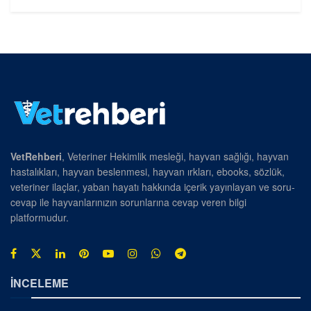
VetRehberi
, Veteriner Hekimlik mesleği, hayvan sağlığı, hayvan
hastalıkları, hayvan beslenmesi, hayvan ırkları, ebooks, sözlük,
veteriner ilaçlar, yaban hayatı hakkında içerik yayınlayan ve soru-
cevap ile hayvanlarınızın sorunlarına cevap veren bilgi
platformudur.
İNCELEME