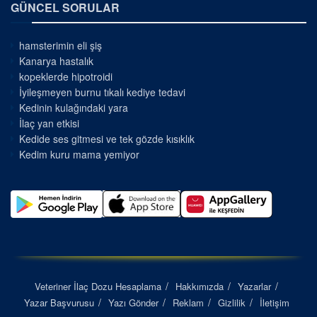
GÜNCEL SORULAR
hamsterimin eli şiş
Kanarya hastalık
kopeklerde hipotroidi
İyileşmeyen burnu tıkalı kediye tedavi
Kedinin kulağındaki yara
İlaç yan etkisi
Kedide ses gitmesi ve tek gözde kısıklık
Kedim kuru mama yemiyor
Veteriner İlaç Dozu Hesaplama
Hakkımızda
Yazarlar
Yazar Başvurusu
Yazı Gönder
Reklam
Gizlilik
İletişim