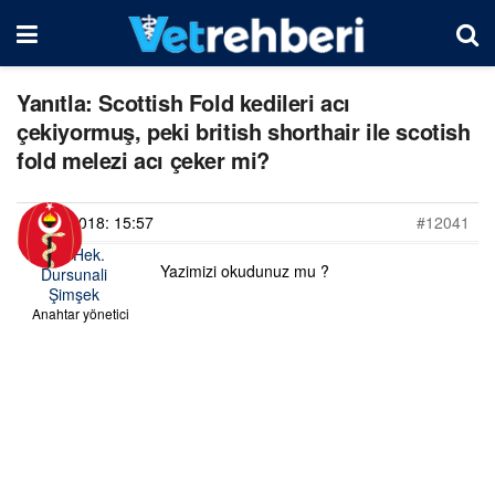
Yanıtla: Scottish Fold kedileri acı
çekiyormuş, peki british shorthair ile scotish
fold melezi acı çeker mi?
21/07/2018: 15:57
#12041
Vet. Hek.
Yazimizi okudunuz mu ?
Dursunali
Şimşek
Anahtar yönetici