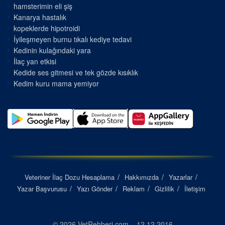
hamsterimin eli şiş
Kanarya hastalık
kopeklerde hipotroidi
İyileşmeyen burnu tıkalı kediye tedavi
Kedinin kulağındaki yara
İlaç yan etkisi
Kedide ses gitmesi ve tek gözde kısıklık
Kedim kuru mama yemiyor
Veteriner İlaç Dozu Hesaplama
Hakkımızda
Yazarlar
Yazar Başvurusu
Yazı Gönder
Reklam
Gizlilik
İletişim
© 2026 VetRehberi.com – 12.12.2016