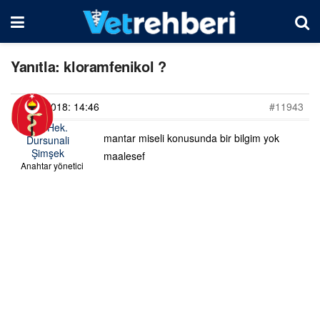
Yanıtla: kloramfenikol ?
17/07/2018: 14:46
#11943
Vet. Hek.
mantar miseli konusunda bir bilgim yok
Dursunali
Şimşek
maalesef
Anahtar yönetici