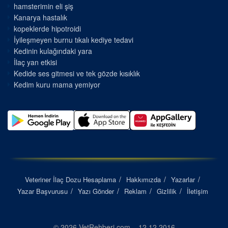
hamsterimin eli şiş
Kanarya hastalık
kopeklerde hipotroidi
İyileşmeyen burnu tıkalı kediye tedavi
Kedinin kulağındaki yara
İlaç yan etkisi
Kedide ses gitmesi ve tek gözde kısıklık
Kedim kuru mama yemiyor
Veteriner İlaç Dozu Hesaplama
Hakkımızda
Yazarlar
Yazar Başvurusu
Yazı Gönder
Reklam
Gizlilik
İletişim
© 2026 VetRehberi.com – 12.12.2016