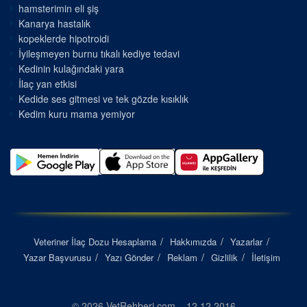
hamsterimin eli şiş
Kanarya hastalık
kopeklerde hipotroidi
İyileşmeyen burnu tıkalı kediye tedavi
Kedinin kulağındaki yara
İlaç yan etkisi
Kedide ses gitmesi ve tek gözde kısıklık
Kedim kuru mama yemiyor
Veteriner İlaç Dozu Hesaplama
Hakkımızda
Yazarlar
Yazar Başvurusu
Yazı Gönder
Reklam
Gizlilik
İletişim
© 2026 VetRehberi.com – 12.12.2016