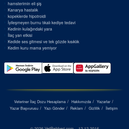
hamsterimin eli şiş
Kanarya hastalık
kopeklerde hipotroidi
İyileşmeyen burnu tıkalı kediye tedavi
Kedinin kulağındaki yara
İlaç yan etkisi
Kedide ses gitmesi ve tek gözde kısıklık
Kedim kuru mama yemiyor
Veteriner İlaç Dozu Hesaplama
Hakkımızda
Yazarlar
Yazar Başvurusu
Yazı Gönder
Reklam
Gizlilik
İletişim
© 2026 VetRehberi.com – 12.12.2016