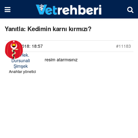
Yanıtla: Kedimin karnı kırmızı?
11/06/2018: 18:57
#11183
Vet. Hek.
resim atarmısınız
Dursunali
Şimşek
Anahtar yönetici