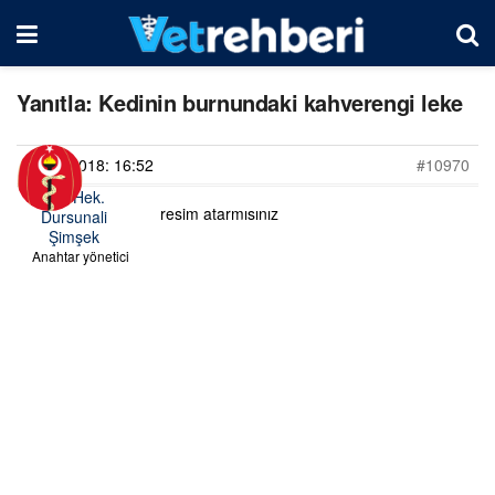
Yanıtla: Kedinin burnundaki kahverengi leke
25/05/2018: 16:52
#10970
Vet. Hek.
resim atarmısınız
Dursunali
Şimşek
Anahtar yönetici