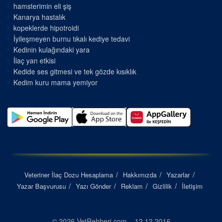
hamsterimin eli şiş
Kanarya hastalık
kopeklerde hipotroidi
İyileşmeyen burnu tıkalı kediye tedavi
Kedinin kulağındaki yara
İlaç yan etkisi
Kedide ses gitmesi ve tek gözde kısıklık
Kedim kuru mama yemiyor
Veteriner İlaç Dozu Hesaplama
Hakkımızda
Yazarlar
Yazar Başvurusu
Yazı Gönder
Reklam
Gizlilik
İletişim
© 2026 VetRehberi.com – 12.12.2016