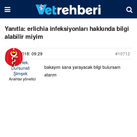
Yanıtla: erlichia infeksiyonları hakkında bilgi
alabilir miyim
08/05/2018: 09:29
#10712
Vet. Hek.
bakayım sana yarayacak bilgi bulursam
Dursunali
Şimşek
atarım
Anahtar yönetici