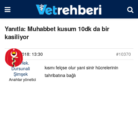
Yanıtla: Muhabbet kusum 10dk da bir
kasiliyor
27/03/2018: 13:30
#10370
Vet. Hek.
kısmı felçse olur yani sinir hücrelerinin
Dursunali
Şimşek
tahribatına bağlı
Anahtar yönetici