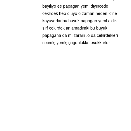
bayılıyo ee papagan yemi diyincede
cekirdek hep oluyo o zaman neden icine
koyuyorlar.bu buyuk papagan yemi aldık
sırf cekirdek anlamadımki bu buyuk
papagana da mı zararlı .o da cekirdeklerı
secmiş yemiş çogunlukla.tesekkurler