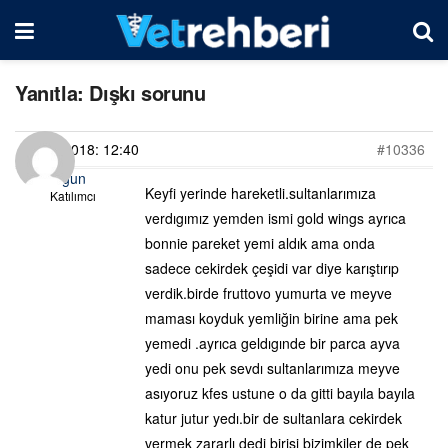
Yanıtla: Dışkı sorunu
24/03/2018: 12:40
#10336
nilgun
Keyfi yerinde hareketli.sultanlarımıza
Katılımcı
verdıgımız yemden ismi gold wings ayrıca
bonnie pareket yemi aldık ama onda
sadece cekirdek çeşidi var diye karıştırıp
verdik.birde fruttovo yumurta ve meyve
maması koyduk yemliğin birine ama pek
yemedi .ayrıca geldıgınde bir parca ayva
yedi onu pek sevdı sultanlarımıza meyve
asıyoruz kfes ustune o da gitti bayıla bayıla
katur jutur yedı.bir de sultanlara cekirdek
vermek zararlı dedi birisi bizimkiler de pek