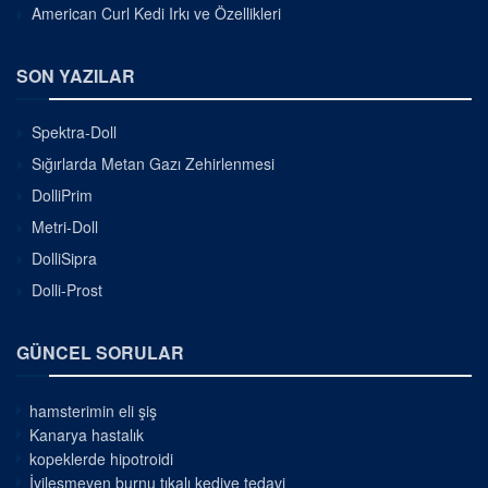
American Curl Kedi Irkı ve Özellikleri
SON YAZILAR
Spektra-Doll
Sığırlarda Metan Gazı Zehirlenmesi
DolliPrim
Metri-Doll
DolliSipra
Dolli-Prost
GÜNCEL SORULAR
hamsterimin eli şiş
Kanarya hastalık
kopeklerde hipotroidi
İyileşmeyen burnu tıkalı kediye tedavi