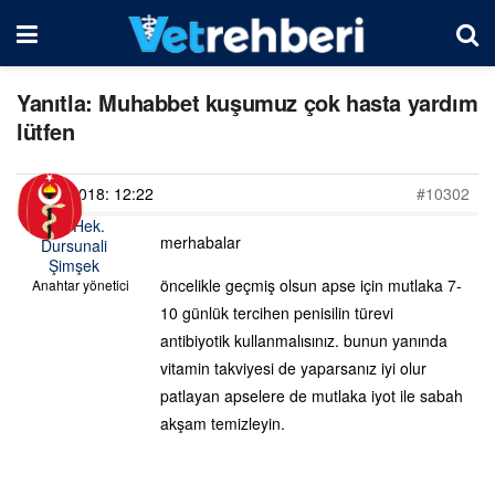
Yanıtla: Muhabbet kuşumuz çok hasta yardım
lütfen
12/03/2018: 12:22
#10302
Vet. Hek.
merhabalar
Dursunali
Şimşek
öncelikle geçmiş olsun apse için mutlaka 7-
Anahtar yönetici
10 günlük tercihen penisilin türevi
antibiyotik kullanmalısınız. bunun yanında
vitamin takviyesi de yaparsanız iyi olur
patlayan apselere de mutlaka iyot ile sabah
akşam temizleyin.