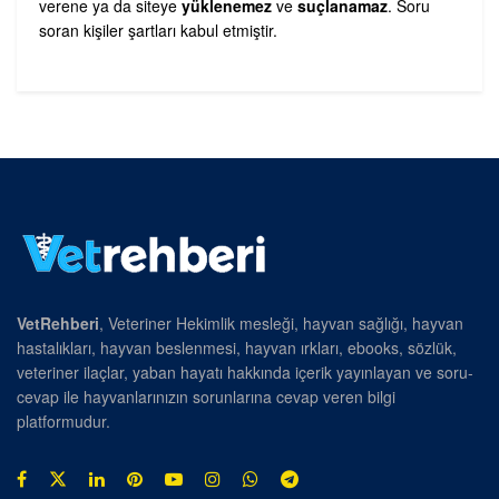
verene ya da siteye
yüklenemez
ve
suçlanamaz
. Soru
soran kişiler şartları kabul etmiştir.
VetRehberi
, Veteriner Hekimlik mesleği, hayvan sağlığı, hayvan
hastalıkları, hayvan beslenmesi, hayvan ırkları, ebooks, sözlük,
veteriner ilaçlar, yaban hayatı hakkında içerik yayınlayan ve soru-
cevap ile hayvanlarınızın sorunlarına cevap veren bilgi
platformudur.