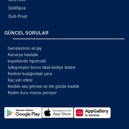
DolliSipra
Dolli-Prost
GÜNCEL SORULAR
hamsterimin eli şiş
Kanarya hastalık
kopeklerde hipotroidi
İyileşmeyen burnu tıkalı kediye tedavi
Kedinin kulağındaki yara
İlaç yan etkisi
Kedide ses gitmesi ve tek gözde kısıklık
Kedim kuru mama yemiyor