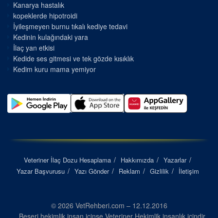
Kanarya hastalık
kopeklerde hipotroidi
İyileşmeyen burnu tıkalı kediye tedavi
Kedinin kulağındaki yara
İlaç yan etkisi
Kedide ses gitmesi ve tek gözde kısıklık
Kedim kuru mama yemiyor
Veteriner İlaç Dozu Hesaplama
Hakkımızda
Yazarlar
Yazar Başvurusu
Yazı Gönder
Reklam
Gizlilik
İletişim
© 2026 VetRehberi.com – 12.12.2016
Beşeri hekimlik insan içinse Veteriner Hekimlik insanlık içindir...