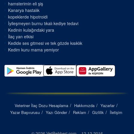
hamsterimin eli şiş
Kanarya hastalık
kopeklerde hipotroidi
İyileşmeyen burnu tıkalı kediye tedavi
Kedinin kulağındaki yara
İlaç yan etkisi
Kedide ses gitmesi ve tek gözde kısıklık
Kedim kuru mama yemiyor
Veteriner İlaç Dozu Hesaplama
Hakkımızda
Yazarlar
Yazar Başvurusu
Yazı Gönder
Reklam
Gizlilik
İletişim
© 2026 VetRehberi.com – 12.12.2016