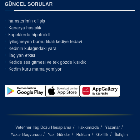
GÜNCEL SORULAR
hamsterimin eli şiş
Kanarya hastalık
kopeklerde hipotroidi
İyileşmeyen burnu tıkalı kediye tedavi
Kedinin kulağındaki yara
İlaç yan etkisi
Kedide ses gitmesi ve tek gözde kısıklık
Kedim kuru mama yemiyor
Veteriner İlaç Dozu Hesaplama
Hakkımızda
Yazarlar
Yazar Başvurusu
Yazı Gönder
Reklam
Gizlilik
İletişim