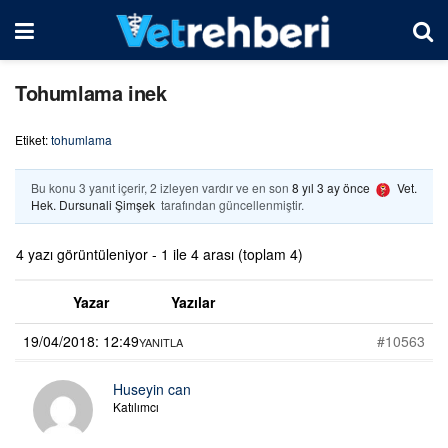
Tohumlama inek
Etiket:
tohumlama
Bu konu 3 yanıt içerir, 2 izleyen vardır ve en son
8 yıl 3 ay önce
Vet.
Hek. Dursunali Şimşek
tarafından güncellenmiştir.
4 yazı görüntüleniyor - 1 ile 4 arası (toplam 4)
Yazar
Yazılar
19/04/2018: 12:49
#10563
YANITLA
Huseyin can
Katılımcı