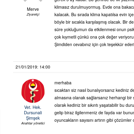
klimasız durulmuyormuş. Evde ona bakaca
Merve
kalacak. Bu sırada klima kapatılsa evin iç
Ziyaretçi
böyle bir sıcakla karşılaşmış olacak. Bir 
süre yokluğumun da etkilenmesi onun psiko
çok kıymetli çünkü ona çok değer veriyor
Şimdiden cevabınız için çok teşekkür eder
21/01/2019: 14:00
merhaba
sıcaktan siz nasıl bunalıyorsanız kediniz 
almasına olanak sağlarsanız herhangi bir s
olarak kediniz bir sıkıntı yaşatabilir bu d
Vet. Hek.
Dursunali
gelip biraz ilgilenmeniz de fayda var bunun 
Şimşek
oyuncakların sayısını artırın gibi çözümler 
Anahtar yönetici