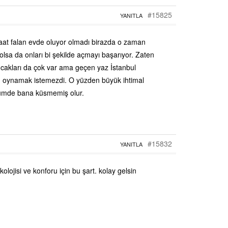
#15825
YANITLA
saat falan evde oluyor olmadı birazda o zaman
olsa da onları bi şekilde açmayı başarıyor. Zaten
ncakları da çok var ama geçen yaz İstanbul
n oynamak istemezdi. O yüzden büyük ihtimal
ümde bana küsmemiş olur.
#15832
YANITLA
olojisi ve konforu için bu şart. kolay gelsin