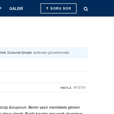
P
GALERI
SORU SOR
. Hek. Dursunali Şimşek
tarafından güncellenmiştir.
#15791
YANITLA
şünüp duruyorum. Benim yazın memlekete gitmem
ız olmuş olacak. Burda havalar aşırı sıcak oluyormuş