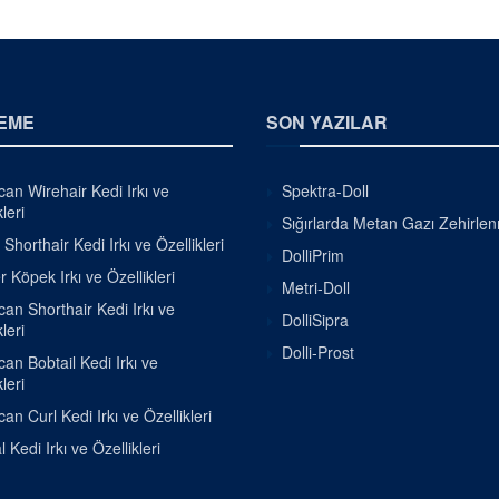
EME
SON YAZILAR
an Wirehair Kedi Irkı ve
Spektra-Doll
leri
Sığırlarda Metan Gazı Zehirle
h Shorthair Kedi Irkı ve Özellikleri
DolliPrim
r Köpek Irkı ve Özellikleri
Metri-Doll
an Shorthair Kedi Irkı ve
DolliSipra
leri
Dolli-Prost
an Bobtail Kedi Irkı ve
leri
an Curl Kedi Irkı ve Özellikleri
 Kedi Irkı ve Özellikleri