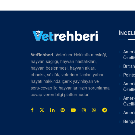
İNCEL
Americ
VetRehberi
, Veteriner Hekimlik mesleği,
Özellik
hayvan sağlığı, hayvan hastalıkları,
Britis
hayvan beslenmesi, hayvan ırkları,
ebooks, sözlük, veteriner ilaçlar, yaban
Pointe
hayatı hakkında içerik yayınlayan ve
Americ
soru-cevap ile hayvanlarınızın sorunlarına
Özellik
cevap veren bilgi platformudur.
Americ
Özellik
Americ
Bengal