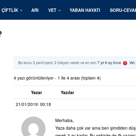
ÇIFTLIK
ARI
VET
YABAN HAYATI
SORU-CEVA
?
Bu konu 3 yanıt içerir, 2 izleyen vardır ve en son
7 yıl 6 ay önce
Vet
4 yazı görüntüleniyor - 1 ile 4 arası (toplam 4)
Yazar
Yazılar
21/01/2019: 00:18
Merhaba,
Yaza daha çok var ama ben şimdiden dü
gerek 3 ay kadar. Bu şehirde de ilk yazım