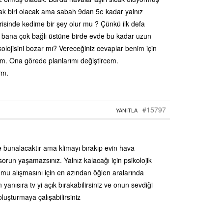
k biri olacak ama sabah 9dan 5e kadar yalnız
erisinde kedime bir şey olur mu ? Çünkü ilk defa
de bana çok bağlı üstüne birde evde bu kadar uzun
lojisini bozar mı? Vereceğiniz cevaplar benim için
um. Ona görede planlarımı değiştircem.
im.
#15797
YANITLA
de bunalacaktır ama klimayı bırakıp evin hava
orun yaşamazsınız. Yalnız kalacağı için psikolojik
urumu alışmasını için en azından öğlen aralarında
yanısıra tv yi açık bırakabilirsiniz ve onun sevdiği
oluşturmaya çalışabilirsiniz