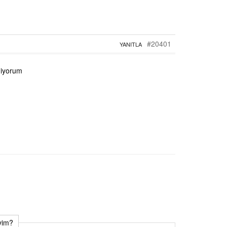
#20401
YANITLA
miyorum
iyim?