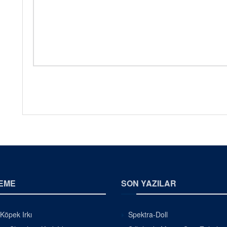
EME
SON YAZILAR
 Köpek Irkı
Spektra-Doll