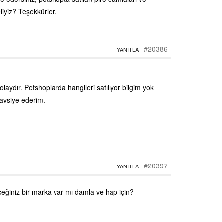
liyiz? Teşekkürler.
#20386
YANITLA
laydır. Petshoplarda hangileri satılıyor bilgim yok
tavsiye ederim.
#20397
YANITLA
eceğiniz bir marka var mı damla ve hap için?