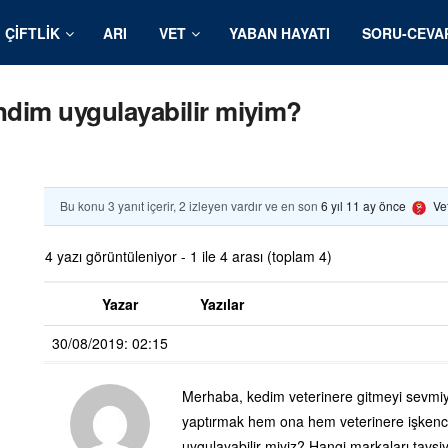
ÇIFTLIK
ARI
VET
YABAN HAYATI
SORU-CEVA
endim uygulayabilir miyim?
Bu konu 3 yanıt içerir, 2 izleyen vardır ve en son
6 yıl 11 ay önce
Ve
4 yazı görüntüleniyor - 1 ile 4 arası (toplam 4)
Yazar
Yazılar
30/08/2019: 02:15
Merhaba, kedim veterinere gitmeyi sevmiyo
yaptırmak hem ona hem veterinere işkenc
uygulayabilir miyiz? Hangi markaları tavsiy