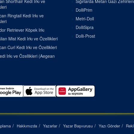
ian Shorthair Kedi Irkı ve
Sığırlarda Metan Gazı Zehirle
leri
DolliPrim
an Ringtail Kedi Irkı ve
Metri-Doll
leri
DolliSipra
or Retriever Köpek Irkı
Dolli-Prost
lian Mist Kedi Irkı ve Özellikleri
an Curl Kedi Irkı ve Özellikleri
di Irkı ve Özellikleri (Aegean
aplama
Hakkımızda
Yazarlar
Yazar Başvurusu
Yazı Gönder
Rek