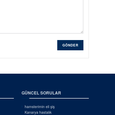
GÖNDER
GÜNCEL SORULAR
hamsterimin eli şiş
Kanarya hastalık