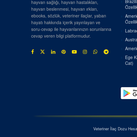
Brazil
hayvan sağlığı, hayvan hastalıkları,
Özellik
hayvan beslenmesi, hayvan ırkları,
ebooks, sözlük, veteriner ilaçlar, yaban
Americ
Özellik
hayatı hakkında içerik yayınlayan ve
soru-cevap ile hayvanlarınızın sorunlarına
Labrad
cevap veren bilgi platformudur.
Austra
Americ
Ege Ke
Cat)
Veteriner İlaç Dozu Hes