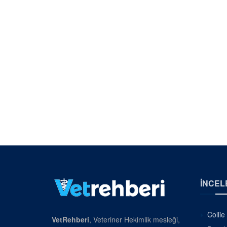
İNCEL
Collie
VetRehberi
, Veteriner Hekimlik mesleği,