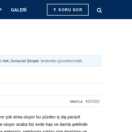
P
GALERI
SORU SOR
t. Hek. Dursunali Şimşek
tarafından güncellenmiştir.
#20382
YANITLA
r çok stres oluyor bu yüzden iç dış parazit
e oluyor acaba biz evde hap ve damla şeklinde
e edersiniz, petshopta satılan pire damlaları ve