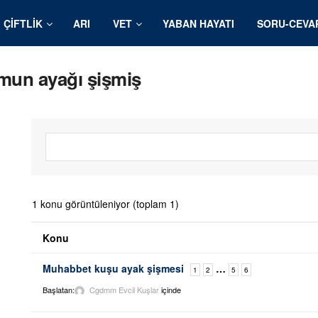
ÇIFTLIK
ARI
VET
YABAN HAYATI
SORU-CEVA
mun ayağı şişmiş
1 konu görüntüleniyor (toplam 1)
Konu
Muhabbet kuşu ayak şişmesi
…
1
2
5
6
Başlatan:
Cgdmm
Evcil Kuşlar
içinde