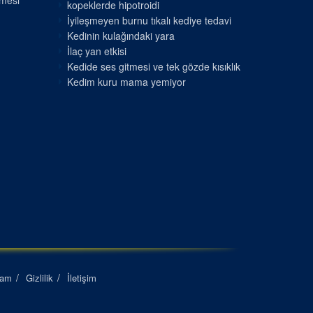
nmesi
kopeklerde hipotroidi
İyileşmeyen burnu tıkalı kediye tedavi
Kedinin kulağındaki yara
İlaç yan etkisi
Kedide ses gitmesi ve tek gözde kısıklık
Kedim kuru mama yemiyor
lam
Gizlilik
İletişim