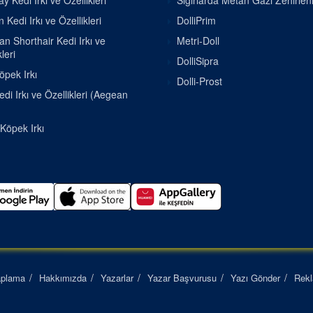
 Kedi Irkı ve Özellikleri
Sığırlarda Metan Gazı Zehirle
 Kedi Irkı ve Özellikleri
DolliPrim
ian Shorthair Kedi Irkı ve
Metri-Doll
leri
DolliSipra
pek Irkı
Dolli-Prost
di Irkı ve Özellikleri (Aegean
 Köpek Irkı
aplama
Hakkımızda
Yazarlar
Yazar Başvurusu
Yazı Gönder
Rek