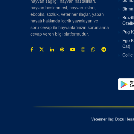
Bombay
hayvan sağlığı, hayvan hastalıkları,
hayvan beslenmesi, hayvan ırkları,
Birman
ebooks, sözlük, veteriner ilaçlar, yaban
Brazil
hayatı hakkında içerik yayınlayan ve
Özellik
soru-cevap ile hayvanlarınızın sorunlarına
Pug Kö
cevap veren bilgi platformudur.
Ege Ke
Cat)
Collie
Veteriner İlaç Dozu Hes