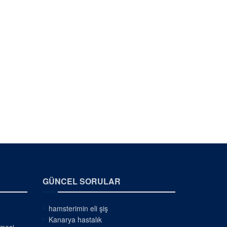
GÜNCEL SORULAR
hamsterimin eli şiş
Kanarya hastalık