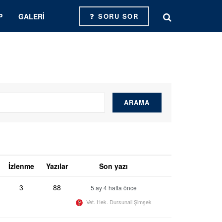
P
GALERI
SORU SOR
İzlenme
Yazılar
Son yazı
3
88
5 ay 4 hafta önce
Vet. Hek. Dursunali Şimşek