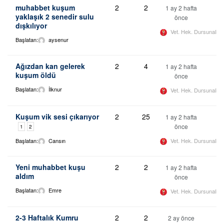
muhabbet kuşum
2
2
1 ay 2 hafta
yaklaşık 2 senedir sulu
önce
dışkılıyor
Vet. Hek. Dursunali 
Başlatan:
aysenur
Ağızdan kan gelerek
2
4
1 ay 2 hafta
kuşum öldü
önce
Başlatan:
İlknur
Vet. Hek. Dursunali 
Kuşum vik sesi çıkarıyor
2
25
1 ay 2 hafta
önce
1
2
Başlatan:
Cansın
Vet. Hek. Dursunali 
Yeni muhabbet kuşu
2
2
1 ay 2 hafta
aldım
önce
Başlatan:
Emre
Vet. Hek. Dursunali 
2-3 Haftalık Kumru
2
2
2 ay önce