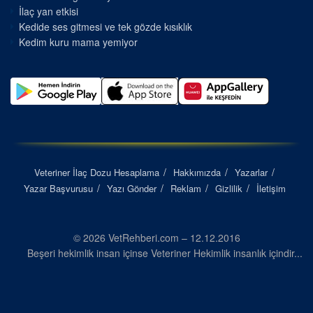
İlaç yan etkisi
Kedide ses gitmesi ve tek gözde kısıklık
Kedim kuru mama yemiyor
Veteriner İlaç Dozu Hesaplama
Hakkımızda
Yazarlar
Yazar Başvurusu
Yazı Gönder
Reklam
Gizlilik
İletişim
© 2026 VetRehberi.com – 12.12.2016
Beşeri hekimlik insan içinse Veteriner Hekimlik insanlık içindir...