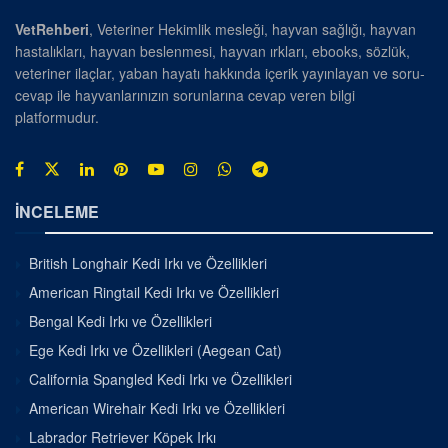
VetRehberi
, Veteriner Hekimlik mesleği, hayvan sağlığı, hayvan
hastalıkları, hayvan beslenmesi, hayvan ırkları, ebooks, sözlük,
veteriner ilaçlar, yaban hayatı hakkında içerik yayınlayan ve soru-
cevap ile hayvanlarınızın sorunlarına cevap veren bilgi
platformudur.
İNCELEME
British Longhair Kedi Irkı ve Özellikleri
American Ringtail Kedi Irkı ve Özellikleri
Bengal Kedi Irkı ve Özellikleri
Ege Kedi Irkı ve Özellikleri (Aegean Cat)
California Spangled Kedi Irkı ve Özellikleri
American Wirehair Kedi Irkı ve Özellikleri
Labrador Retriever Köpek Irkı