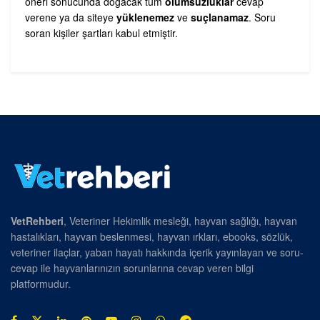
öneri sonucunda doğacak tüm
olumsuzluklar
cevap
verene ya da siteye
yüklenemez
ve
suçlanamaz
. Soru
soran kişiler şartları kabul etmiştir.
VetRehberi
, Veteriner Hekimlik mesleği, hayvan sağlığı, hayvan
hastalıkları, hayvan beslenmesi, hayvan ırkları, ebooks, sözlük,
veteriner ilaçlar, yaban hayatı hakkında içerik yayınlayan ve soru-
cevap ile hayvanlarınızın sorunlarına cevap veren bilgi
platformudur.