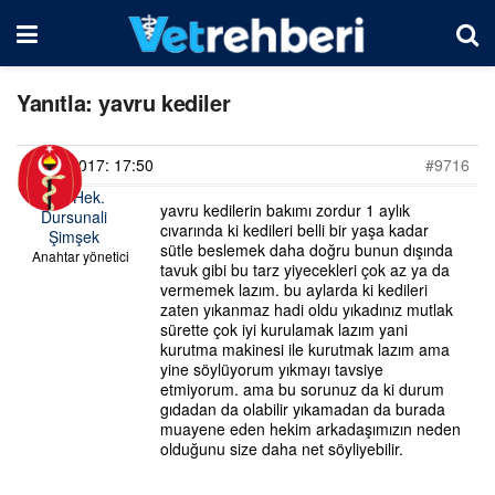
Yanıtla: yavru kediler
21/11/2017: 17:50
#9716
Vet. Hek.
yavru kedilerin bakımı zordur 1 aylık
Dursunali
cıvarında ki kedileri belli bir yaşa kadar
Şimşek
sütle beslemek daha doğru bunun dışında
Anahtar yönetici
tavuk gibi bu tarz yiyecekleri çok az ya da
vermemek lazım. bu aylarda ki kedileri
zaten yıkanmaz hadi oldu yıkadınız mutlak
sürette çok iyi kurulamak lazım yani
kurutma makinesi ile kurutmak lazım ama
yine söylüyorum yıkmayı tavsiye
etmiyorum. ama bu sorunuz da ki durum
gıdadan da olabilir yıkamadan da burada
muayene eden hekim arkadaşımızın neden
olduğunu size daha net söyliyebilir.