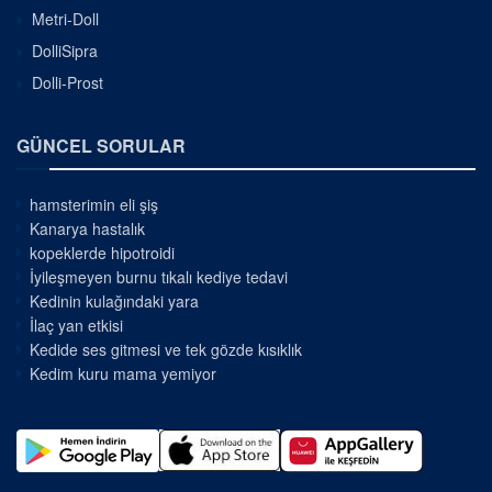
Metri-Doll
DolliSipra
Dolli-Prost
GÜNCEL SORULAR
hamsterimin eli şiş
Kanarya hastalık
kopeklerde hipotroidi
İyileşmeyen burnu tıkalı kediye tedavi
Kedinin kulağındaki yara
İlaç yan etkisi
Kedide ses gitmesi ve tek gözde kısıklık
Kedim kuru mama yemiyor