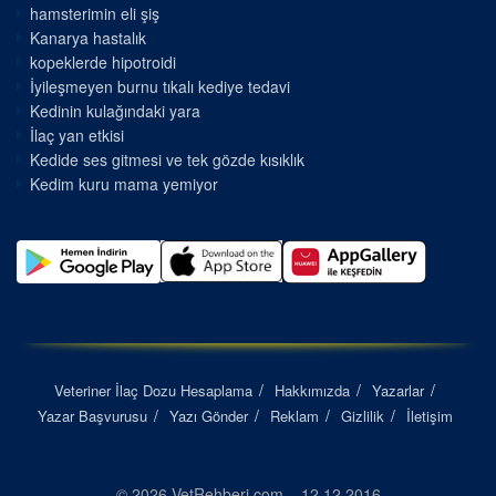
hamsterimin eli şiş
Kanarya hastalık
kopeklerde hipotroidi
İyileşmeyen burnu tıkalı kediye tedavi
Kedinin kulağındaki yara
İlaç yan etkisi
Kedide ses gitmesi ve tek gözde kısıklık
Kedim kuru mama yemiyor
Veteriner İlaç Dozu Hesaplama
Hakkımızda
Yazarlar
Yazar Başvurusu
Yazı Gönder
Reklam
Gizlilik
İletişim
© 2026 VetRehberi.com – 12.12.2016