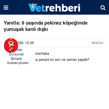
Yanıtla: 8 yaşında pekinez köpeğimde
yumuşak kanlı dışkı
28/06/2026: 12:35
#84042
Vet. Hek.
merhaba
Dursunali
Şimşek
iç parazit en son ne zaman yapıldı?
Anahtar yönetici