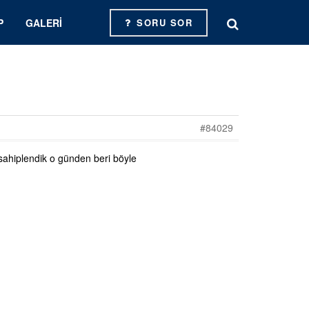
P
GALERI
SORU SOR
#84029
 sahiplendik o günden beri böyle