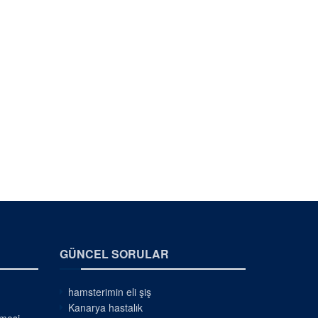
GÜNCEL SORULAR
hamsterimin eli şiş
Kanarya hastalık