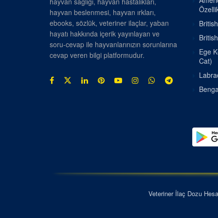
Americ
hayvan sağlığı, hayvan hastalıkları,
Özellik
hayvan beslenmesi, hayvan ırkları,
ebooks, sözlük, veteriner ilaçlar, yaban
Britis
hayatı hakkında içerik yayınlayan ve
Britis
soru-cevap ile hayvanlarınızın sorunlarına
Ege Ke
cevap veren bilgi platformudur.
Cat)
Labrad
Bengal
Veteriner İlaç Dozu Hes