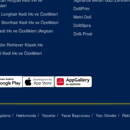
an Ringtail Kedi Irkı ve
Sığırlarda Metan Gazı Zehirle
leri
DolliPrim
h Longhair Kedi Irkı ve Özellikleri
Metri-Doll
h Shorthair Kedi Irkı ve Özellikleri
DolliSipra
di Irkı ve Özellikleri (Aegean
Dolli-Prost
or Retriever Köpek Irkı
 Kedi Irkı ve Özellikleri
aplama
Hakkımızda
Yazarlar
Yazar Başvurusu
Yazı Gönder
Rek