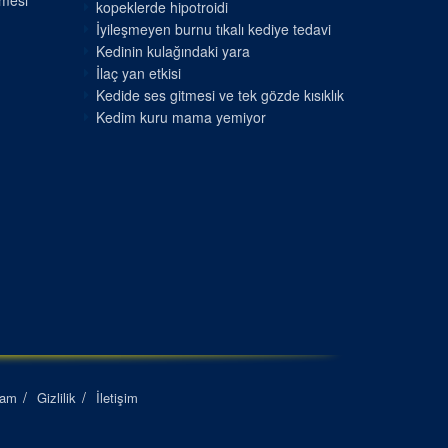
nmesi
kopeklerde hipotroidi
İyileşmeyen burnu tıkalı kediye tedavi
Kedinin kulağındaki yara
İlaç yan etkisi
Kedide ses gitmesi ve tek gözde kısıklık
Kedim kuru mama yemiyor
lam
Gizlilik
İletişim