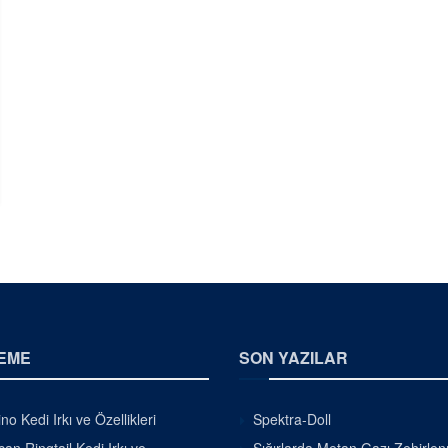
EME
SON YAZILAR
o Kedi Irkı ve Özellikleri
Spektra-Doll