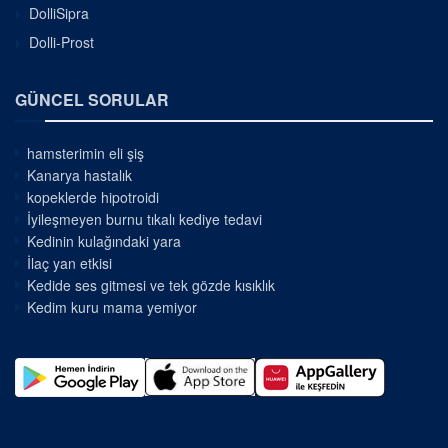
DolliSipra
Dolli-Prost
GÜNCEL SORULAR
hamsterimin eli şiş
Kanarya hastalık
kopeklerde hipotroidi
İyileşmeyen burnu tıkalı kediye tedavi
Kedinin kulağındaki yara
İlaç yan etkisi
Kedide ses gitmesi ve tek gözde kısıklık
Kedim kuru mama yemiyor