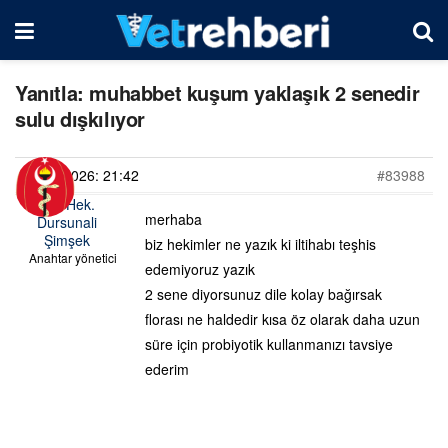
Yanıtla: muhabbet kuşum yaklaşık 2 senedir
sulu dışkılıyor
20/06/2026: 21:42
#83988
Vet. Hek.
merhaba
Dursunali
Şimşek
biz hekimler ne yazık ki iltihabı teşhis
Anahtar yönetici
edemiyoruz yazık
2 sene diyorsunuz dile kolay bağırsak
florası ne haldedir kısa öz olarak daha uzun
süre için probiyotik kullanmanızı tavsiye
ederim