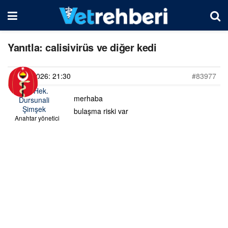
Yanıtla: calisivirüs ve diğer kedi
20/06/2026: 21:30
#83977
Vet. Hek.
merhaba
Dursunali
Şimşek
bulaşma riski var
Anahtar yönetici