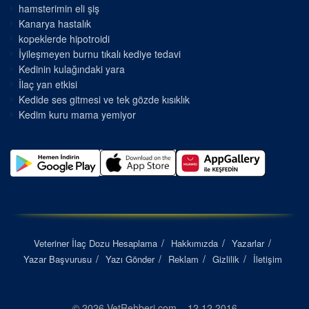
hamsterimin eli şiş
Kanarya hastalık
kopeklerde hipotroidi
İyileşmeyen burnu tıkalı kediye tedavi
Kedinin kulağındaki yara
İlaç yan etkisi
Kedide ses gitmesi ve tek gözde kısıklık
Kedim kuru mama yemiyor
Veteriner İlaç Dozu Hesaplama
Hakkımızda
Yazarlar
Yazar Başvurusu
Yazı Gönder
Reklam
Gizlilik
İletişim
© 2026 VetRehberi.com – 12.12.2016