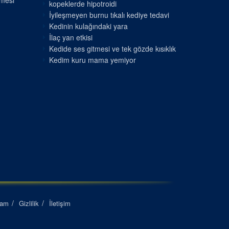
nmesi
kopeklerde hipotroidi
İyileşmeyen burnu tıkalı kediye tedavi
Kedinin kulağındaki yara
İlaç yan etkisi
Kedide ses gitmesi ve tek gözde kısıklık
Kedim kuru mama yemiyor
lam
Gizlilik
İletişim