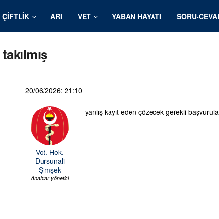
ÇIFTLIK
ARI
VET
YABAN HAYATI
SORU-CEVA
 takılmış
20/06/2026: 21:10
yanlış kayıt eden çözecek gerekli başvuru
Vet. Hek.
Dursunali
Şimşek
Anahtar yönetici