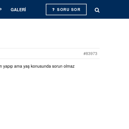
P
GALERI
SORU SOR
#83973
ları yapıp ama yaş konusunda sorun olmaz