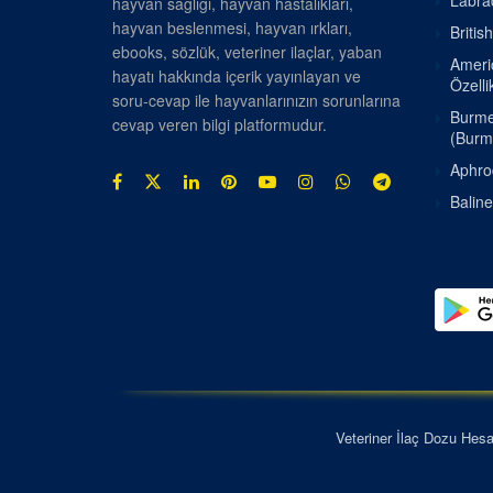
Labrad
hayvan sağlığı, hayvan hastalıkları,
hayvan beslenmesi, hayvan ırkları,
Britis
ebooks, sözlük, veteriner ilaçlar, yaban
Americ
hayatı hakkında içerik yayınlayan ve
Özellik
soru-cevap ile hayvanlarınızın sorunlarına
Burmes
cevap veren bilgi platformudur.
(Burm
Aphrod
Baline
Veteriner İlaç Dozu Hes