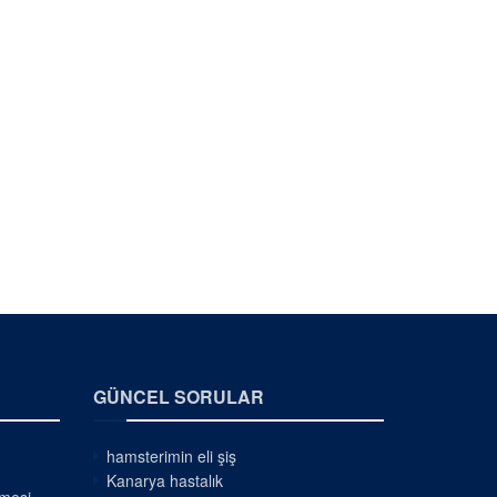
GÜNCEL SORULAR
hamsterimin eli şiş
Kanarya hastalık