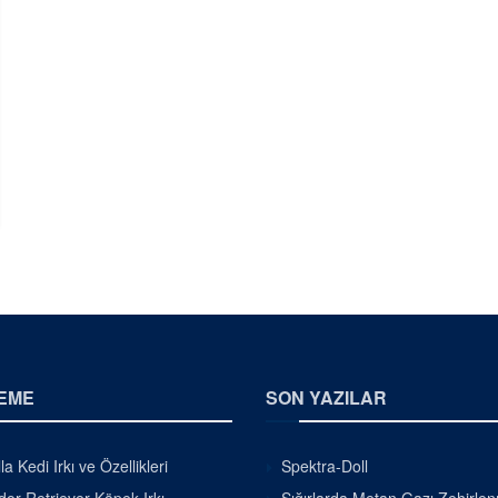
EME
SON YAZILAR
la Kedi Irkı ve Özellikleri
Spektra-Doll