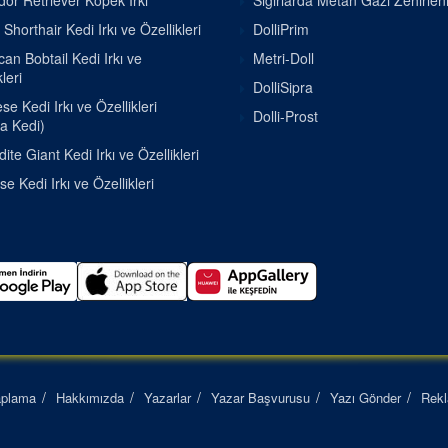
or Retriever Köpek Irkı
Sığırlarda Metan Gazı Zehirle
h Shorthair Kedi Irkı ve Özellikleri
DolliPrim
an Bobtail Kedi Irkı ve
Metri-Doll
leri
DolliSipra
e Kedi Irkı ve Özellikleri
Dolli-Prost
a Kedi)
ite Giant Kedi Irkı ve Özellikleri
se Kedi Irkı ve Özellikleri
aplama
Hakkımızda
Yazarlar
Yazar Başvurusu
Yazı Gönder
Rek