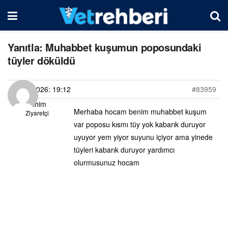
Yanıtla: Muhabbet kuşumun poposundaki
tüyler döküldü
16/06/2026: 19:12
#83959
İbrahim
Merhaba hocam benim muhabbet kuşum
Ziyaretçi
var poposu kısmı tüy yok kabarık duruyor
uyuyor yem yiyor suyunu içiyor ama yinede
tüyleri kabarık duruyor yardımcı
olurmusunuz hocam