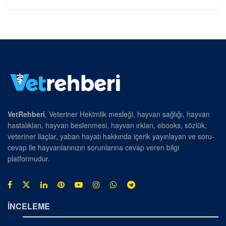
VetRehberi
, Veteriner Hekimlik mesleği, hayvan sağlığı, hayvan
hastalıkları, hayvan beslenmesi, hayvan ırkları, ebooks, sözlük,
veteriner ilaçlar, yaban hayatı hakkında içerik yayınlayan ve soru-
cevap ile hayvanlarınızın sorunlarına cevap veren bilgi
platformudur.
İNCELEME