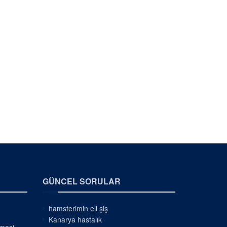
GÜNCEL SORULAR
hamsterimin eli şiş
Kanarya hastalık