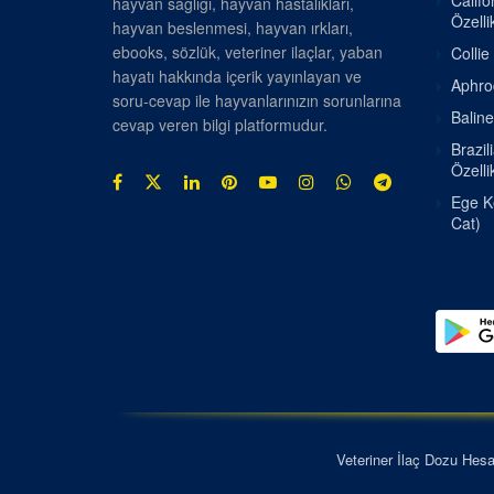
Califo
hayvan sağlığı, hayvan hastalıkları,
Özellik
hayvan beslenmesi, hayvan ırkları,
ebooks, sözlük, veteriner ilaçlar, yaban
Collie
hayatı hakkında içerik yayınlayan ve
Aphrod
soru-cevap ile hayvanlarınızın sorunlarına
Baline
cevap veren bilgi platformudur.
Brazil
Özellik
Ege Ke
Cat)
Veteriner İlaç Dozu Hes