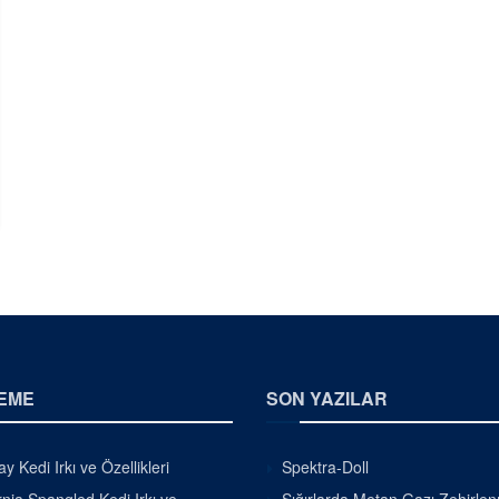
EME
SON YAZILAR
 Kedi Irkı ve Özellikleri
Spektra-Doll