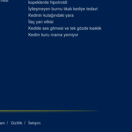
nmesi
kopeklerde hipotroidi
İyileşmeyen burnu tıkalı kediye tedavi
Kedinin kulağındaki yara
İlaç yan etkisi
Kedide ses gitmesi ve tek gözde kısıklık
Kedim kuru mama yemiyor
lam
Gizlilik
İletişim