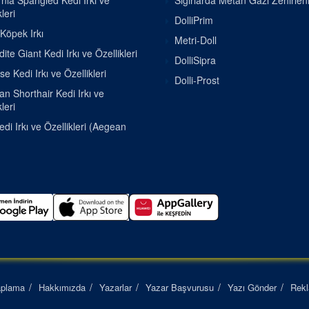
rnia Spangled Kedi Irkı ve
Sığırlarda Metan Gazı Zehirle
leri
DolliPrim
 Köpek Irkı
Metri-Doll
ite Giant Kedi Irkı ve Özellikleri
DolliSipra
se Kedi Irkı ve Özellikleri
Dolli-Prost
ian Shorthair Kedi Irkı ve
leri
di Irkı ve Özellikleri (Aegean
aplama
Hakkımızda
Yazarlar
Yazar Başvurusu
Yazı Gönder
Rek