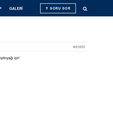
P
GALERI
SORU SOR
#83955
tinyağı içir!