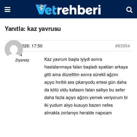
Yanıtla: kaz yavrusu
15/06/2026: 17:50
#83954
N
Kaz yavrum başta iyiydi sonra
Ziyaretçi
hastalanmaya falan başladı ayakları arkaya
gitti ama düzelttim sonra sürekli ağzını
açıyo hırıltılı ses çıkarıyodu ertesi gün daha
da kötü oldu kafasını falan sallıyo bu sefer
daha fazla açıyo ağzını yemek veriyorum bi
iki yudum alıyo kusuyo bazen nefes
almakta zorlanıyo heralde napıcam