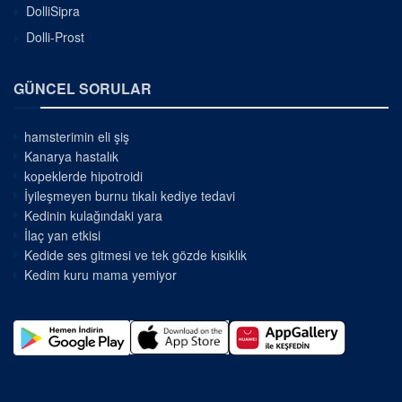
DolliSipra
Dolli-Prost
GÜNCEL SORULAR
hamsterimin eli şiş
Kanarya hastalık
kopeklerde hipotroidi
İyileşmeyen burnu tıkalı kediye tedavi
Kedinin kulağındaki yara
İlaç yan etkisi
Kedide ses gitmesi ve tek gözde kısıklık
Kedim kuru mama yemiyor