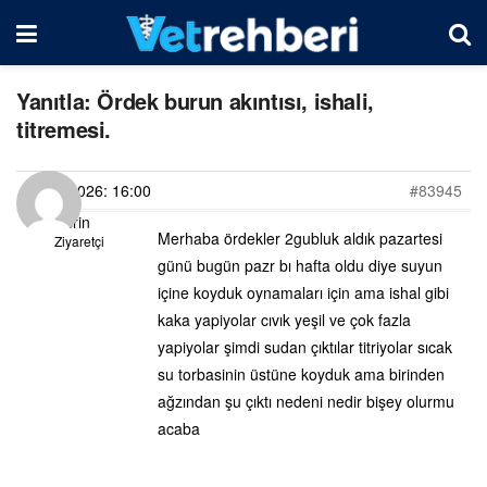
Yanıtla: Ördek burun akıntısı, ishali,
titremesi.
14/06/2026: 16:00
#83945
Ecrin
Merhaba ördekler 2gubluk aldık pazartesi
Ziyaretçi
günü bugün pazr bı hafta oldu diye suyun
içine koyduk oynamaları için ama ishal gibi
kaka yapiyolar cıvık yeşil ve çok fazla
yapiyolar şimdi sudan çıktılar titriyolar sıcak
su torbasinin üstüne koyduk ama birinden
ağzından şu çıktı nedeni nedir bişey olurmu
acaba