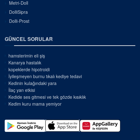
Metri-Doll
DolliSipra
Dolli-Prost
GÜNCEL SORULAR
hamsterimin eli şiş
Kanarya hastalık
kopeklerde hipotroidi
İyileşmeyen burnu tıkalı kediye tedavi
Kedinin kulağındaki yara
İlaç yan etkisi
Kedide ses gitmesi ve tek gözde kısıklık
Kedim kuru mama yemiyor