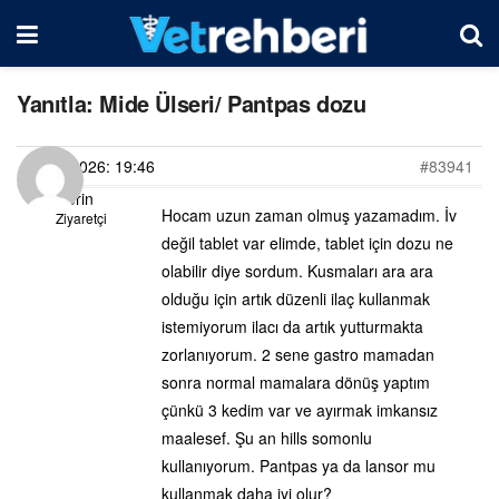
Yanıtla: Mide Ülseri/ Pantpas dozu
11/06/2026: 19:46
#83941
Derin
Hocam uzun zaman olmuş yazamadım. İv
Ziyaretçi
değil tablet var elimde, tablet için dozu ne
olabilir diye sordum. Kusmaları ara ara
olduğu için artık düzenli ilaç kullanmak
istemiyorum ilacı da artık yutturmakta
zorlanıyorum. 2 sene gastro mamadan
sonra normal mamalara dönüş yaptım
çünkü 3 kedim var ve ayırmak imkansız
maalesef. Şu an hills somonlu
kullanıyorum. Pantpas ya da lansor mu
kullanmak daha iyi olur?