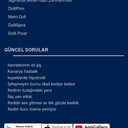
DolliPrim
Metri-Doll
DolliSipra
Dolli-Prost
GÜNCEL SORULAR
hamsterimin eli şiş
Kanarya hastalık
kopeklerde hipotroidi
İyileşmeyen burnu tıkalı kediye tedavi
Kedinin kulağındaki yara
İlaç yan etkisi
Kedide ses gitmesi ve tek gözde kısıklık
Kedim kuru mama yemiyor