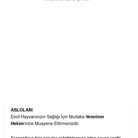
ASLOLAN!
Evcil Hayvanınızın Sağlığı İçin Mutlaka
Veteriner
Hekim
‘inize Muayene Ettirmenizdir.
Soracağınız tüm sorular anlattıklarınıza göre cevap verilir.