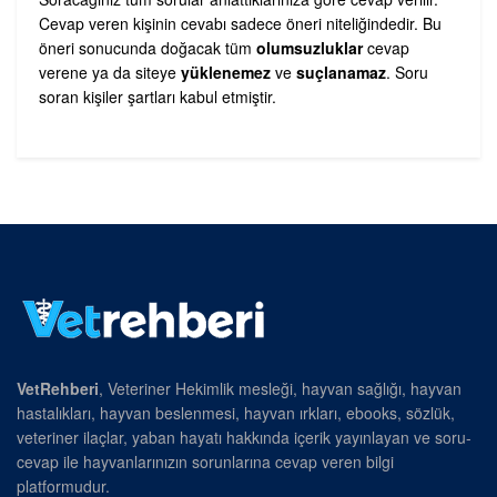
Cevap veren kişinin cevabı sadece öneri niteliğindedir. Bu
öneri sonucunda doğacak tüm
olumsuzluklar
cevap
verene ya da siteye
yüklenemez
ve
suçlanamaz
. Soru
soran kişiler şartları kabul etmiştir.
VetRehberi
, Veteriner Hekimlik mesleği, hayvan sağlığı, hayvan
hastalıkları, hayvan beslenmesi, hayvan ırkları, ebooks, sözlük,
veteriner ilaçlar, yaban hayatı hakkında içerik yayınlayan ve soru-
cevap ile hayvanlarınızın sorunlarına cevap veren bilgi
platformudur.