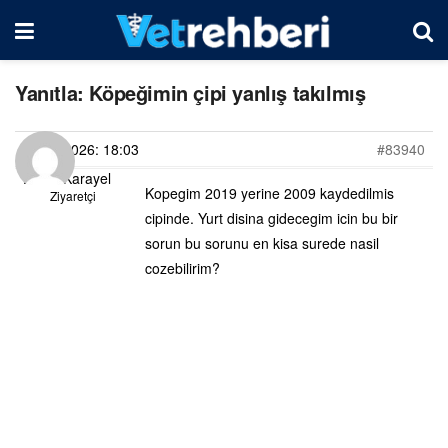
Yanıtla: Köpeğimin çipi yanlış takılmış
10/06/2026: 18:03
#83940
Deniz Karayel
Kopegim 2019 yerine 2009 kaydedilmis
Ziyaretçi
cipinde. Yurt disina gidecegim icin bu bir
sorun bu sorunu en kisa surede nasil
cozebilirim?