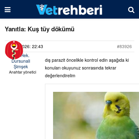
Yanıtla: Kuş tüy dökümü
08/06/2026: 22:43
#83926
Vet. Hek.
dış parazit öncelikle kontrol edin aşağıda ki
Dursunali
Şimşek
konuları okuyunuz sonrasında tekrar
Anahtar yönetici
değerlendirelim