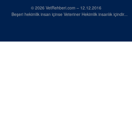
© 2026 VetRehberi.com – 12.12.2016
Beşeri hekimlik insan içinse Veteriner Hekimlik insanlık içindir...