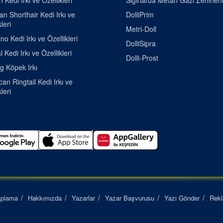
 Kedi Irkı ve Özellikleri
Sığırlarda Metan Gazı Zehirle
ian Shorthair Kedi Irkı ve
DolliPrim
leri
Metri-Doll
o Kedi Irkı ve Özellikleri
DolliSipra
 Kedi Irkı ve Özellikleri
Dolli-Prost
g Köpek Irkı
an Ringtail Kedi Irkı ve
leri
aplama
Hakkımızda
Yazarlar
Yazar Başvurusu
Yazı Gönder
Rek