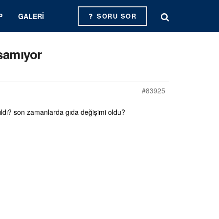
P
GALERI
SORU SOR
usamıyor
#83925
pıldı? son zamanlarda gıda değişimi oldu?