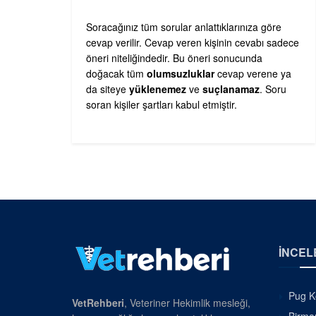
Soracağınız tüm sorular anlattıklarınıza göre
cevap verilir. Cevap veren kişinin cevabı sadece
öneri niteliğindedir. Bu öneri sonucunda
doğacak tüm
olumsuzluklar
cevap verene ya
da siteye
yüklenemez
ve
suçlanamaz
. Soru
soran kişiler şartları kabul etmiştir.
İNCEL
Pug Kö
VetRehberi
, Veteriner Hekimlik mesleği,