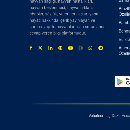
Birman
hayvan sağlığı, hayvan hastalıkları,
hayvan beslenmesi, hayvan ırkları,
Brazil
ebooks, sözlük, veteriner ilaçlar, yaban
Özellik
hayatı hakkında içerik yayınlayan ve
Bambin
soru-cevap ile hayvanlarınızın sorunlarına
Bengal
cevap veren bilgi platformudur.
Bulldo
Americ
Özellik
Veteriner İlaç Dozu Hes