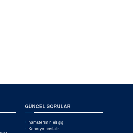
GÜNCEL SORULAR
hamsterimin eli şiş
Kanarya hastalık