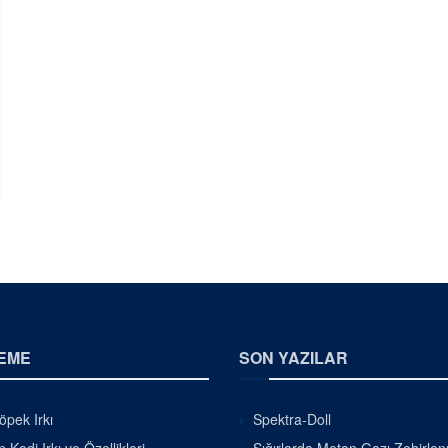
EME
SON YAZILAR
pek Irkı
Spektra-Doll