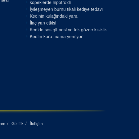
nmesi
kopeklerde hipotroidi
İyileşmeyen burnu tıkalı kediye tedavi
Kedinin kulağındaki yara
İlaç yan etkisi
Kedide ses gitmesi ve tek gözde kısıklık
Kedim kuru mama yemiyor
lam
Gizlilik
İletişim