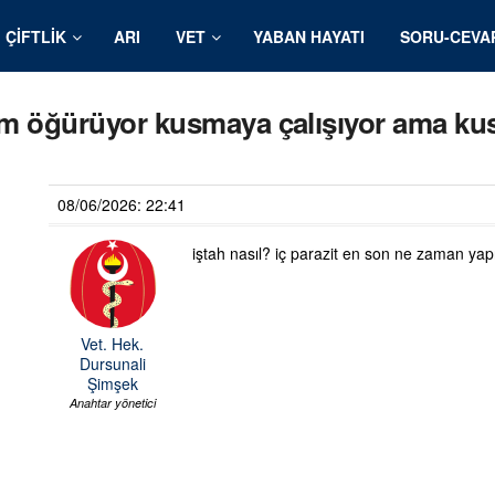
ÇIFTLIK
ARI
VET
YABAN HAYATI
SORU-CEVA
ğim öğürüyor kusmaya çalışıyor ama k
08/06/2026: 22:41
iştah nasıl? iç parazit en son ne zaman ya
Vet. Hek.
Dursunali
Şimşek
Anahtar yönetici