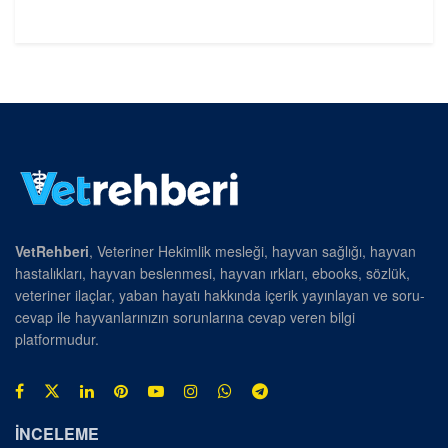
VetRehberi
, Veteriner Hekimlik mesleği, hayvan sağlığı, hayvan
hastalıkları, hayvan beslenmesi, hayvan ırkları, ebooks, sözlük,
veteriner ilaçlar, yaban hayatı hakkında içerik yayınlayan ve soru-
cevap ile hayvanlarınızın sorunlarına cevap veren bilgi
platformudur.
İNCELEME